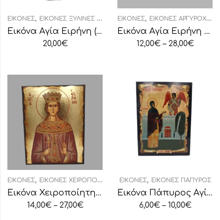
,
,
ΕΙΚΌΝΕΣ
ΕΙΚΌΝΕΣ ΞΎΛΙΝΕΣ ΤΎΠΟΥ ΚΕΡΑΜΊΔΙ
ΕΙΚΌΝΕΣ
ΕΙΚΌΝΕΣ ΑΡΓΥΡΟΧΡΥΣΟΤΥΠΊΑ
Εικόνα Αγία Ειρήνη (τύπου κεραμίδι)
Εικόνα Αγία Ειρήνη Χρυσοβαλάντου
20,00
€
12,00
€
–
28,00
€
,
,
ΕΙΚΌΝΕΣ
ΕΙΚΌΝΕΣ ΧΕΙΡΟΠΟΊΗΤΕΣ
ΕΙΚΌΝΕΣ
ΕΙΚΌΝΕΣ ΠΆΠΥΡΟΣ
Εικόνα Χειροποίητη “Αγία Ειρήνη”
Εικόνα Πάπυρος Αγία Ειρήνη Χρυσοβαλάντου
14,00
€
–
27,00
€
6,00
€
–
10,00
€