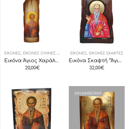
,
,
ΕΙΚΌΝΕΣ
ΕΙΚΌΝΕΣ ΞΎΛΙΝΕΣ ΤΎΠΟΥ ΚΕΡΑΜΊΔΙ
ΕΙΚΌΝΕΣ
ΕΙΚΌΝΕΣ ΣΚΑΦΤΈΣ
Εικόνα Άγιος Χαράλαμπος (τύπου κεραμίδι)
Εικόνα Σκαφτή “Άγιος Χαράλαμπος”
20,00
€
32,00
€
ΜΗ ΔΙΑΘΈΣΙΜΟ