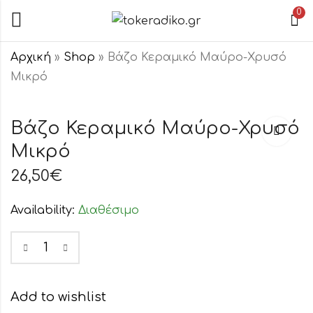
0
Αρχική
»
Shop
»
Βάζο Κεραμικό Μαύρο-Χρυσό
Μικρό
Βάζο Κεραμικό
Βάζο Κεραμικό
Μαύρο-Χρυσό
Μαύρο-Χρυσό
Βάζο Κεραμικό Μαύρο-Χρυσό
Μεγάλο
Μεσαίο
Μικρό
38,50
31,00
€
€
26,50
€
Availability:
Διαθέσιμο
Add to wishlist