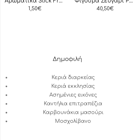
Αρωματικά Stick Fresh Linen
Φιγούρα Ζευγάρι Polyresin
1,50
€
40,50
€
Δημοφιλή
Κεριά διαρκείας
Κεριά εκκλησίας
Ασημένιες εικόνες
Καντήλια επιτραπέζια
Καρβουνάκια μασούρι
Μοσχολίβανο