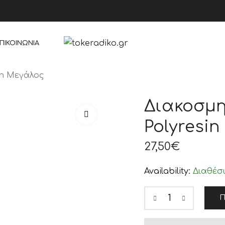
ΠΙΚΟΙΝΩΝΊΑ
in Μεγάλος
Διακοσμη
Polyresi
27,50
€
Availability:
Διαθέσ
Π