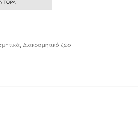
Ά ΤΏΡΑ
σμητικά
,
Διακοσμητικά ζώα