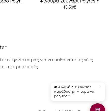
Φιγούρα Ζευγάρι με Μωρό Polyresin
Φιγούρα Ζευγάρι Polyresin
40,50
€
ter
τε στην λίστα μας για να μαθαίνετε τις νέες
Βοηθός Παραγγελιών
Διαθέσιμος τώρα
και τις προσφορές.
✕
🚚 Αλλαγή διεύθυνσης
παράδοσης; Μπορώ να
βοηθήσω!
💬