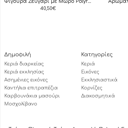
Φιγούρα Ζευγάρι με Μωρό Polyresin
Αρωματ
40,50
€
Δημοφιλή
Κατηγορίες
Κεριά διαρκείας
Κεριά
Κεριά εκκλησίας
Εικόνες
Ασημένιες εικόνες
Εκκλησιαστικά
Καντήλια επιτραπέζια
Κορνίζες
Καρβουνάκια μασούρι
Διακοσμητικά
Μοσχολίβανο