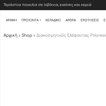
Τεράστια ποικιλία σε λιβάνια, εικόνες και κεριά
ΑΡΧΙΚΉ
ΠΡΟΪΌΝΤΑ
ΚΕΡΆΔΙΚΟ
ΆΡΘΡΑ
ΕΡΩΤΉΣΕΙΣ
Ε
Αρχική
»
Shop
»
Διακοσμητικός Ελέφαντας Polyres