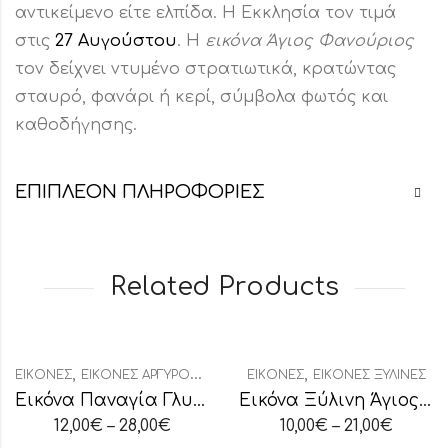
αντικείμενο είτε ελπίδα. Η Εκκλησία τον τιμά
στις
27 Αυγούστου
. Η
εικόνα Άγιος Φανούριος
τον δείχνει ντυμένο στρατιωτικά, κρατώντας
σταυρό, φανάρι ή κερί, σύμβολα φωτός και
καθοδήγησης.
ΕΠΙΠΛΈΟΝ ΠΛΗΡΟΦΟΡΊΕΣ
Related Products
,
,
ΕΙΚΌΝΕΣ
ΕΙΚΌΝΕΣ ΑΡΓΥΡΟΧΡΥΣΟΤΥΠΊΑ
ΕΙΚΌΝΕΣ
ΕΙΚΌΝΕΣ ΞΎΛΙΝΕΣ
Εικόνα Παναγία Γλυκοφιλούσα
Εικόνα Ξύλινη Άγιος Χαράλαμπος
12,00
€
–
28,00
€
10,00
€
–
21,00
€