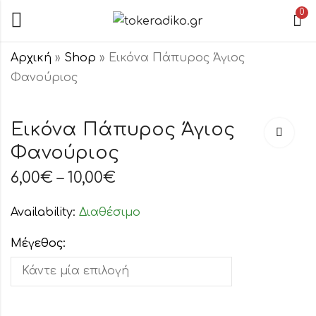
0
Αρχική
»
Shop
»
Εικόνα Πάπυρος Άγιος
Φανούριος
Εικόνα Πάπυρος
Εικόνα Πάπυρος
Άγιος Πατάπιος
Άγιος Παϊσιος
Εικόνα Πάπυρος Άγιος
6,00
6,00
€
€
–
–
10,00
10,00
€
€
Φανούριος
6,00
€
–
10,00
€
Availability:
Διαθέσιμο
Μέγεθος: