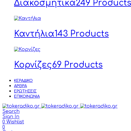
Διακοσμητικά
249 Product
Καντήλια
143 Products
Κορνίζες
69 Products
ΚΕΡΆΔΙΚΟ
ΆΡΘΡΑ
ΕΡΩΤΉΣΕΙΣ
ΕΠΙΚΟΙΝΩΝΊΑ
Search
Sign In
0
Wishlist
0