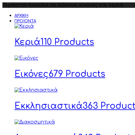
Τεράστια ποικιλία σε λιβάνια, εικόνες και κεριά
ΑΡΧΙΚΉ
ΠΡΟΪΌΝΤΑ
Κεριά
110 Products
Εικόνες
679 Products
Εκκλησιαστικά
363 Produc