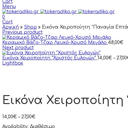
Cart
Menu
0
Cart
Αρχική
»
Shop
»
Εικόνα Χειροποίητη “Παναγία Επτ
Previous product
Κεραμικό Βάζο-Τζαρ Λευκό-Χρυσό Μεγάλο
48,00
€
Next product
Εικόνα Χειροποίητη "Χριστός Ευλογών"
14,00
€
–
27,00
Lightbox
Εικόνα Χειροποίητη
14,00
€
–
27,00
€
Availability:
Διαθέσιμο