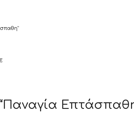
άσπαθη”
€
 “Παναγία Επτάσπαθ