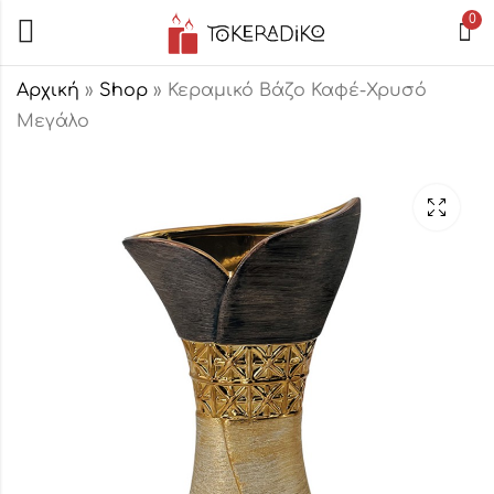
0
Αρχική
»
Shop
»
Κεραμικό Βάζο Καφέ-Χρυσό
Μεγάλο
Κεραμικό Βάζο
Κεραμική
Καφέ-Χρυσό
Πιατέλα Καφέ-
Χρυσό
26,00
€
27,50
€