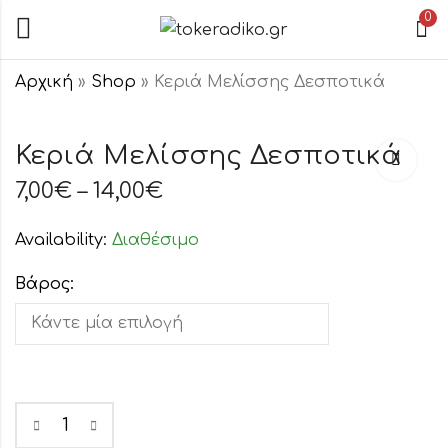
0
Αρχική
»
Shop
»
Κεριά Μελίσσης Δεσποτικά
Κεριά
Κεριά
Κεριά Μελίσσης Δεσποτικά
Μελίσσης Νο25
Παραφίνης-
(ΑΓ. ΤΡΑΠΕΖΑΣ)
Στεατίνης Νο2
7,00
€
–
14,00
€
1,40
0,60
€
–
€
14,00
–
6,00
€
€
Λευκά
Availability:
Διαθέσιμο
Βάρος: