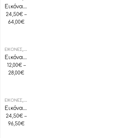
Εικόνα Ασημένια Άγιος Σπυρίδων
24,50
€
–
64,00
€
,
ΕΙΚΌΝΕΣ
ΕΙΚΌΝΕΣ ΑΡΓΥΡΟΧΡΥΣΟΤΥΠΊΑ
Εικόνα Άγιος Κωνσταντίνος-Αγία Ελένη
12,00
€
–
28,00
€
,
ΕΙΚΌΝΕΣ
ΕΙΚΌΝΕΣ ΑΣΗΜΈΝΙΕΣ ΟΒΆΛ
Εικόνα Ασημένια Αγία Οικογένεια
24,50
€
–
96,50
€