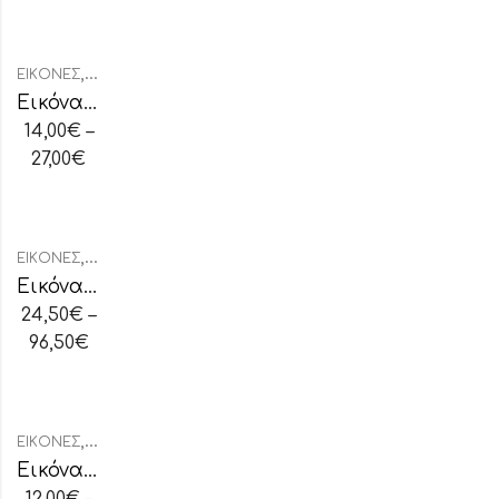
,
ΕΙΚΌΝΕΣ
ΕΙΚΌΝΕΣ ΧΕΙΡΟΠΟΊΗΤΕΣ
Εικόνα Χειροποίητη “Άγιος Νικόλαος”
14,00
€
–
27,00
€
,
ΕΙΚΌΝΕΣ
ΕΙΚΌΝΕΣ ΑΣΗΜΈΝΙΕΣ ΟΒΆΛ
Εικόνα Ασημένια Παναγία Ιεροσολυμίτισσα
24,50
€
–
96,50
€
,
ΕΙΚΌΝΕΣ
ΕΙΚΌΝΕΣ ΑΡΓΥΡΟΧΡΥΣΟΤΥΠΊΑ
Εικόνα Παναγία Γλυκοφιλούσα
12,00
€
–