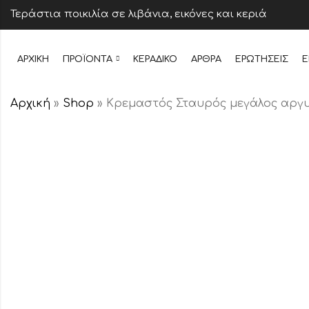
Τεράστια ποικιλία σε λιβάνια, εικόνες και κεριά
ΑΡΧΙΚΉ
ΠΡΟΪΌΝΤΑ
ΚΕΡΆΔΙΚΟ
ΆΡΘΡΑ
ΕΡΩΤΉΣΕΙΣ
Ε
Αρχική
»
Shop
»
Κρεμαστός Σταυρός μεγάλος αργ