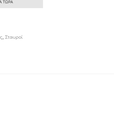
Ά ΤΏΡΑ
ς
,
Σταυροί