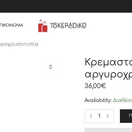
ΠΙΚΟΙΝΩΝΊΑ
υροχρυσοτυπία
Κρεμαστό
αργυροχ
36,00
€
Availability:
Διαθέσ
Π