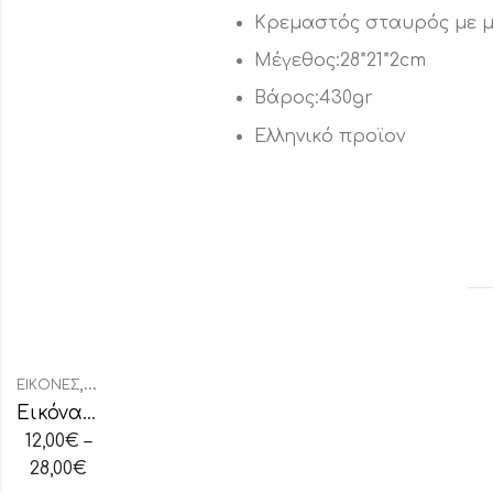
Κρεμαστός σταυρός με μ
Μέγεθος:28*21*2cm
Βάρος:430gr
Ελληνικό προϊον
,
ΕΙΚΌΝΕΣ
ΕΙΚΌΝΕΣ ΑΡΓΥΡΟΧΡΥΣΟΤΥΠΊΑ
Εικόνα Χριστός Σωτήρ του Κόσμου
12,00
€
–
28,00
€