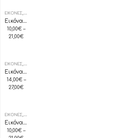
,
ΕΙΚΌΝΕΣ
ΕΙΚΌΝΕΣ ΞΎΛΙΝΕΣ
Εικόνα Ξύλινη Προφήτης Ηλίας
10,00
€
–
21,00
€
,
ΕΙΚΌΝΕΣ
ΕΙΚΌΝΕΣ ΧΕΙΡΟΠΟΊΗΤΕΣ
Εικόνα Χειροποίητη “Αγία Οικογένεια”
14,00
€
–
27,00
€
,
ΕΙΚΌΝΕΣ
ΕΙΚΌΝΕΣ ΞΎΛΙΝΕΣ
Εικόνα Ξύλινη Αγία Βαρβάρα
10,00
€
–