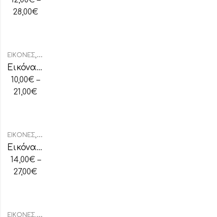
28,00
€
,
ΕΙΚΌΝΕΣ
ΕΙΚΌΝΕΣ ΞΎΛΙΝΕΣ
Εικόνα Ξύλινη Μυστικός Δείπνος
10,00
€
–
21,00
€
,
ΕΙΚΌΝΕΣ
ΕΙΚΌΝΕΣ ΧΕΙΡΟΠΟΊΗΤΕΣ
Εικόνα Χειροποίητη “Άγιος Χριστόφορος”
14,00
€
–
27,00
€
,
ΕΙΚΌΝΕΣ
ΕΙΚΌΝΕΣ ΑΣΗΜΈΝΙΕΣ ΟΒΆΛ