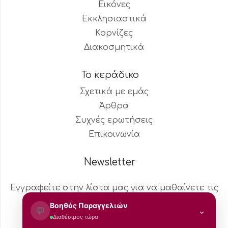
Εικόνες
Εκκλησιαστικά
Κορνίζες
Διακοσμητικά
Το κεράδικο
Σχετικά με εμάς
Άρθρα
Συχνές ερωτήσεις
Επικοινωνία
Newsletter
Εγγραφείτε στην λίστα μας για να μαθαίνετε τις
νέες αφίξεις και τις προσφορές.
Βοηθός Παραγγελιών
💬
⌄
Διαθέσιμος τώρα