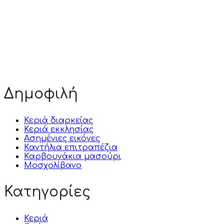
Δημοφιλή
Κεριά διαρκείας
Κεριά εκκλησίας
Ασημένιες εικόνες
Καντήλια επιτραπέζια
Καρβουνάκια μασούρι
Μοσχολίβανο
Κατηγορίες
Κεριά