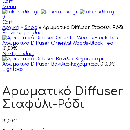
Cart
Menu
0
Cart
Αρχική
»
Shop
»
Αρωματικό Diffuser Σταφύλι-Ρόδι
Previous product
Αρωματικό Diffuser Oriental Woods-Black Tea
31,00
€
Next product
Αρωματικό Diffuser Βανίλια-Κεχριμπάρι
31,00
€
Lightbox
Αρωματικό Diffuser
Σταφύλι-Ρόδι
31,00
€