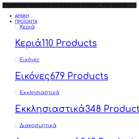
Τεράστια ποικιλία σε λιβάνια, εικόνες και κεριά
ΑΡΧΙΚΉ
ΠΡΟΪΌΝΤΑ
Κεριά
110 Products
Εικόνες
679 Products
Εκκλησιαστικά
348 Produc