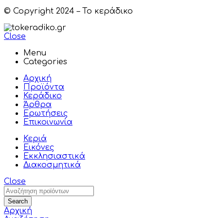
© Copyright 2024 – Το κεράδικο
Close
Menu
Categories
Αρχική
Προϊόντα
Κεράδικο
Άρθρα
Ερωτήσεις
Επικοινωνία
Κεριά
Εικόνες
Εκκλησιαστικά
Διακοσμητικά
Close
Search
Αρχική