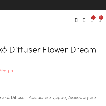
0
0
ό Diffuser Flower Dream
Αρωματικά
ΛΑΜΠΑ
Stick με Βάση
ΠΑΡΑΦΙΝΕΛ
"Θαλασσινή
ΒΑΡΕΛΑΚΙ
5,00
€
6,00
€
Αύρα"
ΜΕΓΑΛΟ
θέσιμο
τικά Diffuser
,
Αρωματικά χώρου
,
Διακοσμητικά