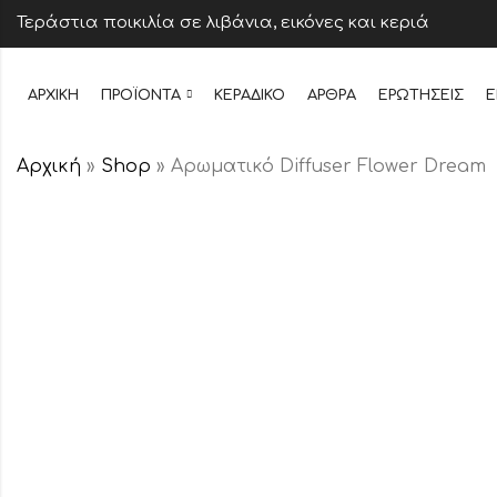
Τεράστια ποικιλία σε λιβάνια, εικόνες και κεριά
ΑΡΧΙΚΉ
ΠΡΟΪΌΝΤΑ
ΚΕΡΆΔΙΚΟ
ΆΡΘΡΑ
ΕΡΩΤΉΣΕΙΣ
Ε
Αρχική
»
Shop
»
Αρωματικό Diffuser Flower Dream