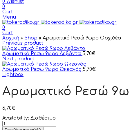
0
Wishlist
0
Cart
Menu
0
Cart
Αρχική
»
Shop
»
Αρωματικό Ρεσώ 9ωρο Ορχιδέα
Previous product
Αρωματικό Ρεσώ 9ωρο Λεβάντα
5,70
€
Next product
Αρωματικό Ρεσώ 9ωρο Ωκεανός
5,70
€
Lightbox
Αρωματικό Ρεσώ 9ω
5,70
€
Availability:
Διαθέσιμο
Προσθήκη στο καλάθι