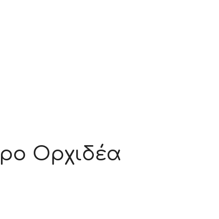
ρο Ορχιδέα