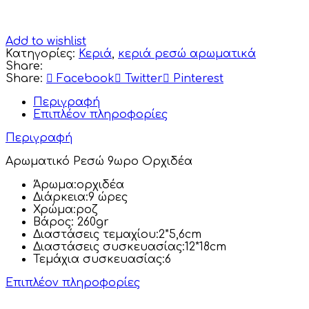
Add to wishlist
Κατηγορίες:
Κεριά
,
κεριά ρεσώ αρωματικά
Share:
Share:
Facebook
Twitter
Pinterest
Περιγραφή
Επιπλέον πληροφορίες
Περιγραφή
Αρωματικό Ρεσώ 9ωρο Ορχιδέα
Άρωμα:ορχιδέα
Διάρκεια:9 ώρες
Χρώμα:ροζ
Βάρος: 260gr
Διαστάσεις τεμαχίου:2*5,6cm
Διαστάσεις συσκευασίας:12*18cm
Τεμάχια συσκευασίας:6
Επιπλέον πληροφορίες