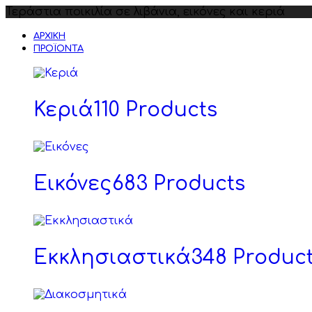
Τεράστια ποικιλία σε λιβάνια, εικόνες και κεριά
ΑΡΧΙΚΉ
ΠΡΟΪΌΝΤΑ
Κεριά
110 Products
Εικόνες
683 Products
Εκκλησιαστικά
348 Produc