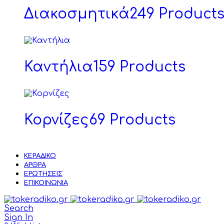
Διακοσμητικά
249 Product
Καντήλια
159 Products
Κορνίζες
69 Products
ΚΕΡΆΔΙΚΟ
ΆΡΘΡΑ
ΕΡΩΤΉΣΕΙΣ
ΕΠΙΚΟΙΝΩΝΊΑ
Search
Sign In