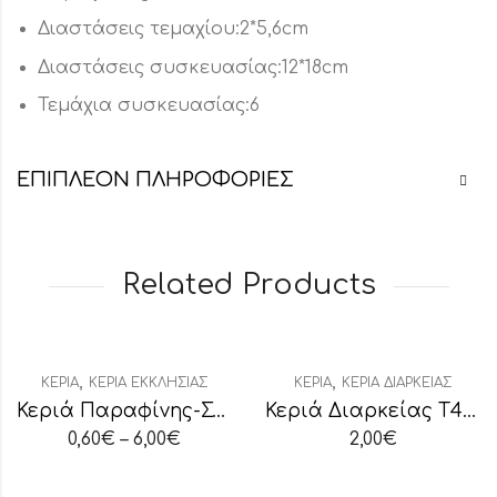
Διαστάσεις τεμαχίου:2*5,6cm
Διαστάσεις συσκευασίας:12*18cm
Τεμάχια συσκευασίας:6
ΕΠΙΠΛΈΟΝ ΠΛΗΡΟΦΟΡΊΕΣ
Related Products
,
,
ΚΕΡΙΆ
ΚΕΡΙΆ ΕΚΚΛΗΣΊΑΣ
ΚΕΡΙΆ
ΚΕΡΙΆ ΔΙΑΡΚΕΊΑΣ
Κεριά Παραφίνης-Στεατίνης Νο2
Κεριά Διαρκείας Τ40 Λευκό 3 Ημερών
0,60
€
–
6,00
€
2,00
€