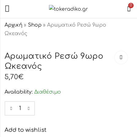
0
Αρχική
»
Shop
»
Αρωματικό Ρεσώ 9ωρο
Ωκεανός
Αρωματικό
Εικόνα Ξύλινη
Ρεσώ 9ωρο
Άγιος
Αρωματικό Ρεσώ 9ωρο
Ορχιδέα
Αθανάσιος
Ωκεανός
5,70
10,00
€
€
–
21,00
€
5,70
€
Availability:
Διαθέσιμο
Add to wishlist