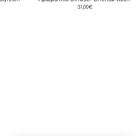
31,00
€
Βοηθός Παραγγελιών
💬
⌄
Διαθέσιμος τώρα
Γεια σας! 👋 Είμαι ο βοηθός