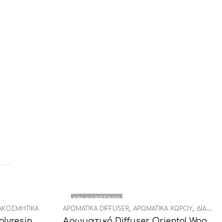
ΜΗ ΔΙΑΘΈΣΙΜΟ
,
,
ΑΚΟΣΜΗΤΙΚΆ
ΑΡΩΜΑΤΙΚΆ DIFFUSER
ΑΡΩΜΑΤΙΚΆ ΧΏΡΟΥ
ΔΙΑΚΟΣΜΗΤΙΚΆ
lyresin
Αρωματικό Diffuser Oriental Woods-Black Tea