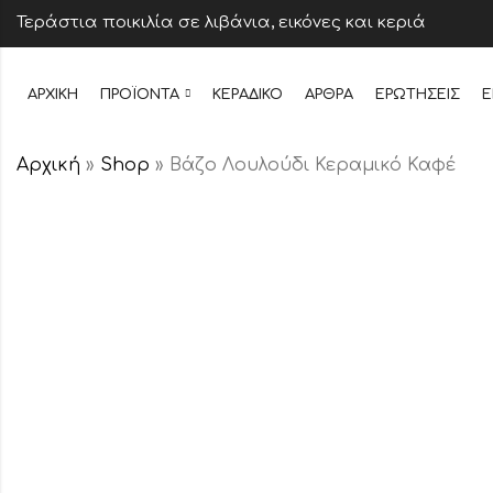
Τεράστια ποικιλία σε λιβάνια, εικόνες και κεριά
ΑΡΧΙΚΉ
ΠΡΟΪΌΝΤΑ
ΚΕΡΆΔΙΚΟ
ΆΡΘΡΑ
ΕΡΩΤΉΣΕΙΣ
Ε
Αρχική
»
Shop
»
Βάζο Λουλούδι Κεραμικό Καφέ