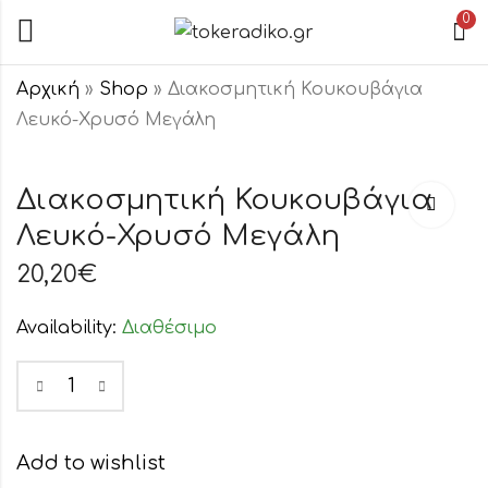
0
Αρχική
»
Shop
»
Διακοσμητική Κουκουβάγια
Λευκό-Χρυσό Μεγάλη
Διακοσμητική
Διακοσμητικ
Κουκουβάγια
Ελέφαντας
Διακοσμητική Κουκουβάγια
Λευκό-Χρυσό
Λευκό-Χρυσ
Λευκό-Χρυσό Μεγάλη
9,20
11,50
€
€
Μικρή
Μικρός
20,20
€
Availability:
Διαθέσιμο
Add to wishlist