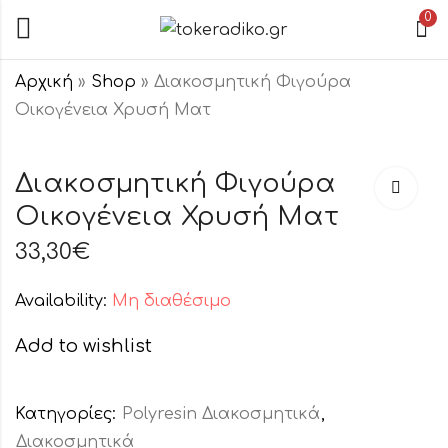
0
Αρχική
»
Shop
»
Διακοσμητική Φιγούρα
Οικογένεια Χρυσή Ματ
Διακοσμητικό
Διακοσμητική
Ελέφαντας
Φιγούρα
Διακοσμητική Φιγούρα
Χρυσός σε
Ζευγάρι
Οικογένεια Χρυσή Ματ
25,10
20,00
€
€
Μπάλα
Χρυσό Ματ
33,30
€
Availability:
Μη διαθέσιμο
Add to wishlist
Κατηγορίες:
Polyresin Διακοσμητικά
,
Διακοσμητικά