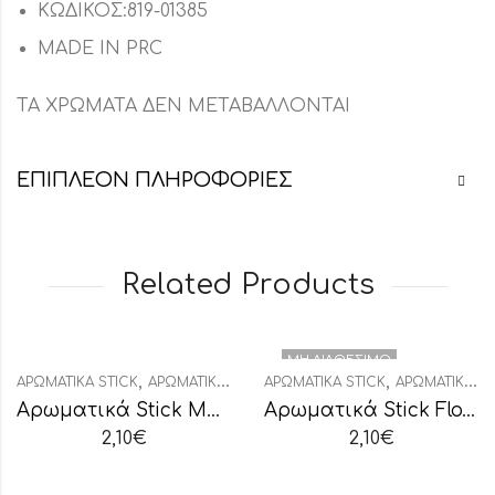
ΚΩΔΙΚΟΣ:819-01385
MADE IN PRC
ΤΑ ΧΡΩΜΑΤΑ ΔΕΝ ΜΕΤΑΒΑΛΛΟΝΤΑΙ
ΕΠΙΠΛΈΟΝ ΠΛΗΡΟΦΟΡΊΕΣ
Related Products
ΜΗ ΔΙΑΘΈΣΙΜΟ
,
,
,
ΑΡΩΜΑΤΙΚΆ STICK
ΑΡΩΜΑΤΙΚΆ ΧΏΡΟΥ
ΑΡΩΜΑΤΙΚΆ STICK
ΔΙΑΚΟΣΜΗΤΙΚΆ
ΑΡΩΜΑΤΙΚΆ ΧΏΡΟΥ
Αρωματικά Stick Μάνγκο-Παπάγια
Αρωματικά Stick Flower Dream
2,10
€
2,10
€