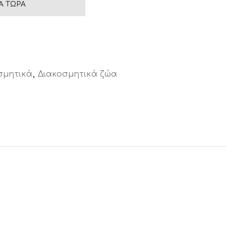
Ά ΤΏΡΑ
σμητικά
,
Διακοσμητικά ζώα