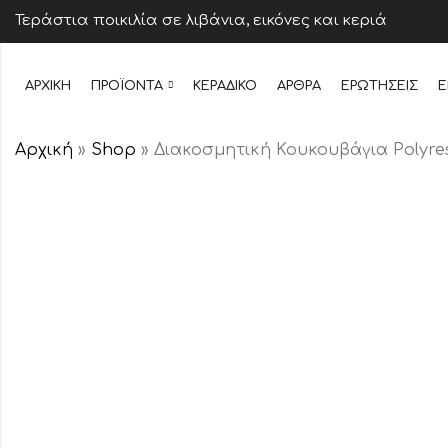
Τεράστια ποικιλία σε λιβάνια, εικόνες και κεριά
ΑΡΧΙΚΉ
ΠΡΟΪΌΝΤΑ
ΚΕΡΆΔΙΚΟ
ΆΡΘΡΑ
ΕΡΩΤΉΣΕΙΣ
Ε
Αρχική
»
Shop
»
Διακοσμητική Κουκουβάγια Polyre