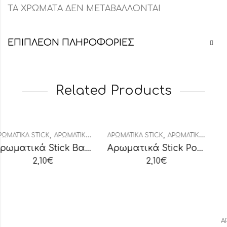
ΤΑ ΧΡΩΜΑΤΑ ΔΕΝ ΜΕΤΑΒΑΛΛΟΝΤΑΙ
ΕΠΙΠΛΈΟΝ ΠΛΗΡΟΦΟΡΊΕΣ
Related Products
,
,
,
,
ICK
ΤΙΚΆ
ΑΡΩΜΑΤΙΚΆ ΧΏΡΟΥ
ΑΡΩΜΑΤΙΚΆ STICK
ΔΙΑΚΟΣΜΗΤΙΚΆ
ΑΡΩΜΑΤΙΚΆ ΧΏΡΟΥ
ΔΙΑΚΟΣΜΗ
Αρωματικά Stick Βανίλια
Αρωματικά Stick Ροδάκινο
10
€
2,10
€
ΑΡΩΜΑΤΙΚΆ ST