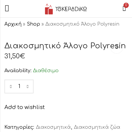
0
Αρχική
»
Shop
»
Διακοσμητικό Άλογο Polyresin
Διακοσμητική
Διακοσμητικό
Διακοσμητικό Άλογο Polyresin
Χελώνα
Άλογο
Polyresin
Polyresin
31,50
€
27,50
31,50
€
€
Μεγάλη
Availability:
Διαθέσιμο
Add to wishlist
Κατηγορίες:
Διακοσμητικά
,
Διακοσμητικά ζώα