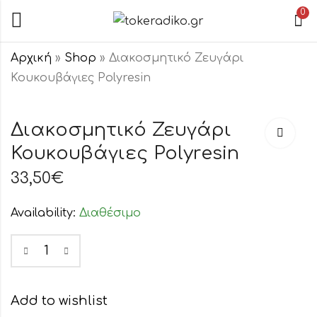
0
Αρχική
»
Shop
»
Διακοσμητικό Ζευγάρι
Κουκουβάγιες Polyresin
Διακοσμητική
ΚΕΡΙΑ
Κουκουβάγια
ΚΗΡΟΠΗΓΙΟ
Διακοσμητικό Ζευγάρι
Polyresin
"ΦΛΟΓΑ"ΛΕΥ
Κουκουβάγιες Polyresin
29,00
2,40
€
€
–
2,90
€
ΠΕΡΛΕ
33,50
€
Availability:
Διαθέσιμο
Add to wishlist