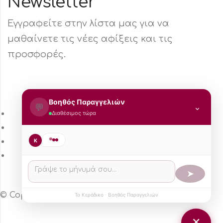
Newsletter
Εγγραφείτε στην λίστα μας για να
μαθαίνετε τις νέες αφίξεις και τις
προσφορές.
Βοηθός Παραγγελιών
💬
⌄
Τρόπος Πληρωμής
Διαθέσιμος τώρα
Τρόποι Αποστολής
Πολιτική Επιστροφών
K
Πολιτική Aπορρήτου
➤
© Copyright 2024 – Το κεράδικο
Το Κεράδικο · Βοηθός Παραγγελιών
✕