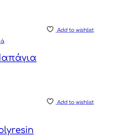
Add to wishlist
κά
Παπάγια
Add to wishlist
lyresin