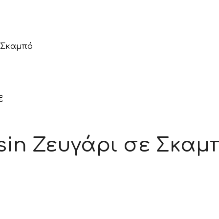
ε Σκαμπό
€
esin Ζευγάρι σε Σκαμ