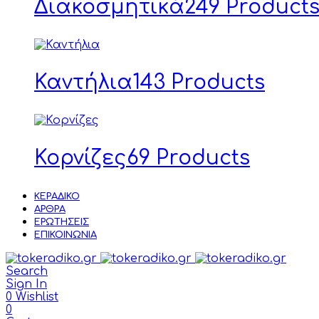
Διακοσμητικά
249 Product
Καντήλια
143 Products
Κορνίζες
69 Products
ΚΕΡΆΔΙΚΟ
ΆΡΘΡΑ
ΕΡΩΤΉΣΕΙΣ
ΕΠΙΚΟΙΝΩΝΊΑ
Search
Sign In
0
Wishlist
0