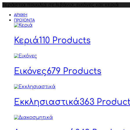
Τεράστια ποικιλία σε λιβάνια, εικόνες και κεριά
ΑΡΧΙΚΉ
ΠΡΟΪΌΝΤΑ
Κεριά
110 Products
Εικόνες
679 Products
Εκκλησιαστικά
363 Produc