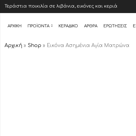
Τεράστια ποικιλία σε λιβάνια, εικόνες και κεριά
ΑΡΧΙΚΉ
ΠΡΟΪΌΝΤΑ
ΚΕΡΆΔΙΚΟ
ΆΡΘΡΑ
ΕΡΩΤΉΣΕΙΣ
Ε
Αρχική
»
Shop
»
Εικόνα Ασημένια Αγία Ματρώνα