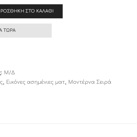
ΡΟΣΘΉΚΗ ΣΤΟ ΚΑΛΆΘΙ
Ά ΤΏΡΑ
ς:
Μ/Δ
ς
,
Εικόνες ασημένιες ματ
,
Μοντέρνα Σειρά