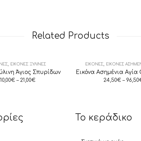
Related Products
,
,
ΝΕΣ
ΕΙΚΌΝΕΣ ΞΎΛΙΝΕΣ
ΕΙΚΌΝΕΣ
ΕΙΚΌΝΕΣ ΑΣΗΜΈ
ύλινη Άγιος Σπυρίδων
Εικόνα Ασημένια Αγία 
10,00
€
–
21,00
€
24,50
€
–
96,50
ορίες
Το κεράδικο