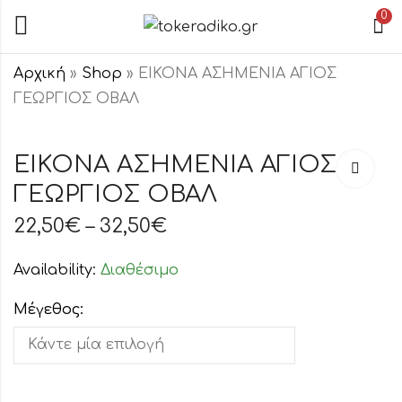
0
Αρχική
»
Shop
»
ΕΙΚΟΝΑ ΑΣΗΜΕΝΙΑ ΑΓΙΟΣ
ΓΕΩΡΓΙΟΣ ΟΒΑΛ
ΕΙΚΟΝΑ
ΕΙΚΟΝΑ
ΑΣΗΜΕΝΙΑ
ΑΣΗΜΕΝΙΑ
ΕΙΚΟΝΑ ΑΣΗΜΕΝΙΑ ΑΓΙΟΣ
ΑΓΙΟΣ
ΑΓΙΟΣ
ΓΕΩΡΓΙΟΣ ΟΒΑΛ
22,50
22,50
€
€
–
–
32,50
32,50
€
€
ΝΙΚΟΛΑΟΣ
ΙΩΑΝΝΗΣ ΟΒΑΛ
ΟΒΑΛ
22,50
€
–
32,50
€
Availability:
Διαθέσιμο
Μέγεθος: