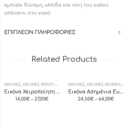
εμπνέει δύναμη, ελπίδα και νίκη του καλού
απέναντι στο κακό.
ΕΠΙΠΛΈΟΝ ΠΛΗΡΟΦΟΡΊΕΣ
Related Products
,
,
ΕΙΚΌΝΕΣ
ΕΙΚΌΝΕΣ ΧΕΙΡΟΠΟΊΗΤΕΣ
ΕΙΚΌΝΕΣ
ΕΙΚΌΝΕΣ ΑΣΗΜΈΝΙΕΣ ΟΒΆΛ
Εικόνα Χειροποίητη “Άγιος Χριστόφορος”
Εικόνα Ασημένια Ευαγγελισμός της Θεοτόκου
14,00
€
–
27,00
€
24,50
€
–
64,00
€