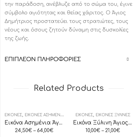
την παράδοση, ανέβλυζε από το σώμα του, έγινε
σύμβολο αγιότητας και θείας χάριτος. Ο Άγιος
Δημήτριος προστατεύει τους στρατιώτες, τους
νέους και όσους ζητούν δύναμη στις δυσκολίες
της ζωής.
ΕΠΙΠΛΈΟΝ ΠΛΗΡΟΦΟΡΊΕΣ
Related Products
,
,
ΕΙΚΌΝΕΣ
ΕΙΚΌΝΕΣ ΑΣΗΜΈΝΙΕΣ ΟΒΆΛ
ΕΙΚΌΝΕΣ
ΕΙΚΌΝΕΣ ΞΎΛΙΝΕΣ
Εικόνα Ασημένια Άγιος Σπυρίδων
Εικόνα Ξύλινη Άγιος Χαράλαμπος
24,50
€
–
64,00
€
10,00
€
–
21,00
€