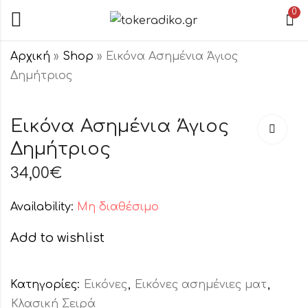
0
Αρχική
»
Shop
»
Εικόνα Ασημένια Άγιος
Δημήτριος
Εικόνα
Εικόνα
Ασημένια
Ασημένια
Εικόνα Ασημένια Άγιος
Άγιος Γεώργιος
Παναγία
Δημήτριος
48,00
34,00
€
€
Χρωματιστή
Επτάσπαθη
34,00
€
Availability:
Μη διαθέσιμο
Add to wishlist
Κατηγορίες:
Εικόνες
,
Εικόνες ασημένιες ματ
,
Κλασική Σειρά