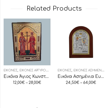
Related Products
,
,
ΕΙΚΌΝΕΣ
ΕΙΚΌΝΕΣ ΑΡΓΥΡΟΧΡΥΣΟΤΥΠΊΑ
ΕΙΚΌΝΕΣ
ΕΙΚΌΝΕΣ ΑΣΗΜΈΝΙΕΣ ΟΒΆΛ
Εικόνα Άγιος Κωνσταντίνος-Αγία Ελένη
Εικόνα Ασημένια Ευαγγελισμός της Θεοτόκου
12,00
€
–
28,00
€
24,50
€
–
64,00
€