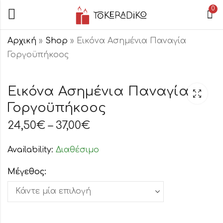
0
Αρχική
»
Shop
»
Εικόνα Ασημένια Παναγία
Γοργοϋπήκοος
Εικόνα Ασημένια
Εικόνα Ασημένια
Παναγία Βηθλεέμ
Άγιος
Εικόνα Ασημένια Παναγία
Κωνσταντίνος και
24,50
€
–
96,50
€
Γοργοϋπήκοος
37,00
€
Αγία Ελένη
24,50
€
–
37,00
€
Availability:
Διαθέσιμο
Μέγεθος: