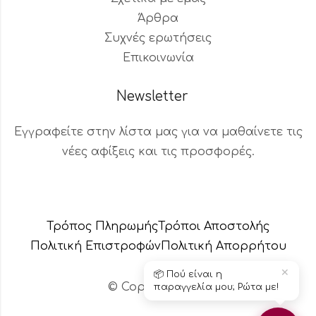
Άρθρα
Συχνές ερωτήσεις
Επικοινωνία
Newsletter
Εγγραφείτε στην λίστα μας για να μαθαίνετε τις
νέες αφίξεις και τις προσφορές.
Βοηθός Παραγγελιών
Διαθέσιμος τώρα
Τρόπος Πληρωμής
Τρόποι Αποστολής
Πολιτική Επιστροφών
Πολιτική Aπορρήτου
✕
🚚 Αλλαγή διεύθυνσης
παράδοσης; Μπορώ να
© Copyright 2024 – Το κεράδικο
βοηθήσω!