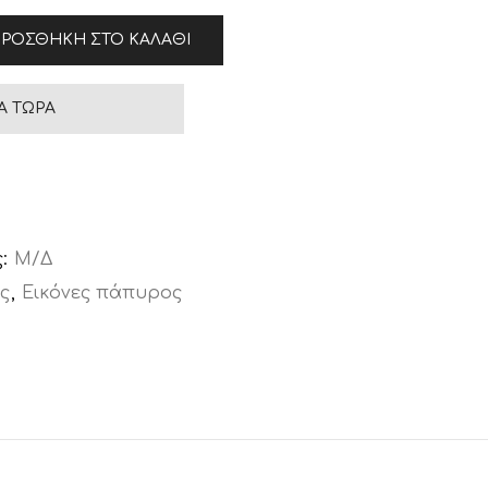
ΡΟΣΘΉΚΗ ΣΤΟ ΚΑΛΆΘΙ
Ά ΤΏΡΑ
ς:
Μ/Δ
ς
,
Εικόνες πάπυρος