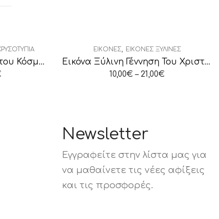
,
ΧΡΥΣΟΤΥΠΊΑ
ΕΙΚΌΝΕΣ
ΕΙΚΌΝΕΣ ΞΎΛΙΝΕΣ
Εικόνα Χριστός Σωτήρ του Κόσμου
Εικόνα Ξύλινη Γέννηση Του Χριστού
€
10,00
€
–
21,00
€
Newsletter
Εγγραφείτε στην λίστα μας για
να μαθαίνετε τις νέες αφίξεις
και τις προσφορές.