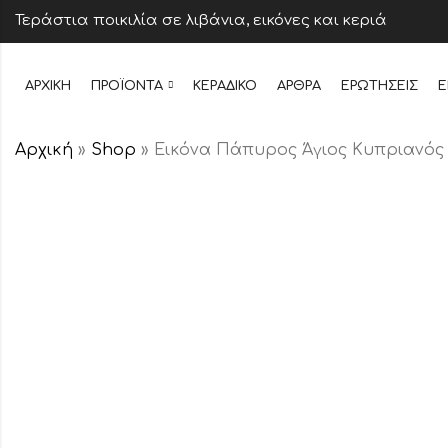
Τεράστια ποικιλία σε λιβάνια, εικόνες και κεριά
ΑΡΧΙΚΉ
ΠΡΟΪΌΝΤΑ
ΚΕΡΆΔΙΚΟ
ΆΡΘΡΑ
ΕΡΩΤΉΣΕΙΣ
Ε
Αρχική
»
Shop
»
Εικόνα Πάπυρος Άγιος Κυπριανός