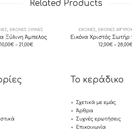
Related Products
,
,
ΝΕΣ
ΕΙΚΌΝΕΣ ΞΎΛΙΝΕΣ
ΕΙΚΌΝΕΣ
ΕΙΚΌΝΕΣ ΑΡΓΥΡΟ
να Ξύλινη Άμπελος
10,00
€
–
21,00
€
12,00
€
–
28,00
ορίες
Το κεράδικο
Σχετικά με εμάς
Άρθρα
αστικά
Συχνές ερωτήσεις
Επικοινωνία