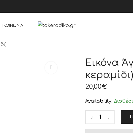
ΠΙΚΟΙΝΩΝΊΑ
δι)
Εικόνα Ά
κεραμίδι
20,00
€
Availability:
Διαθέσ
Π