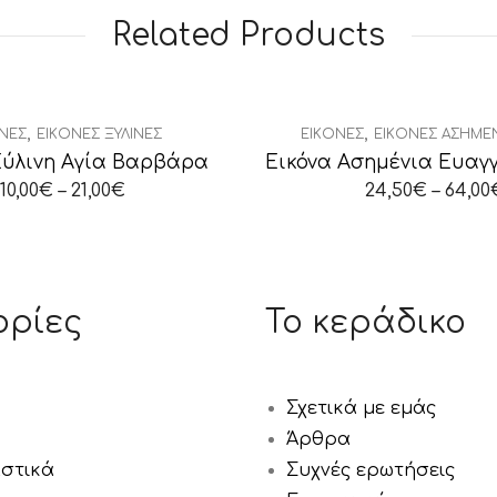
Related Products
,
,
ΝΕΣ
ΕΙΚΌΝΕΣ ΞΎΛΙΝΕΣ
ΕΙΚΌΝΕΣ
ΕΙΚΌΝΕΣ ΑΣΗΜΈ
Ξύλινη Αγία Βαρβάρα
10,00
€
–
21,00
€
24,50
€
–
64,00
ορίες
Το κεράδικο
Σχετικά με εμάς
Άρθρα
αστικά
Συχνές ερωτήσεις