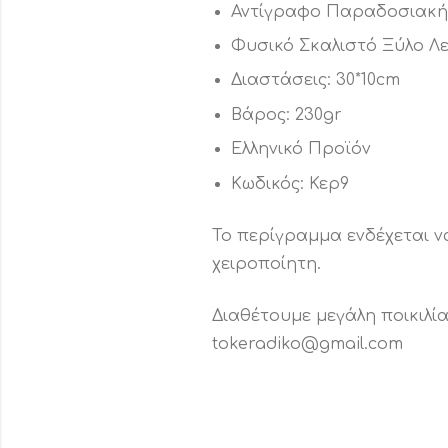
Αντίγραφο Παραδοσιακής
Φυσικό Σκαλιστό Ξύλο Λ
Διαστάσεις: 30*10cm
Βάρος: 230gr
Ελληνικό Προϊόν
Κωδικός: Κερ9
Το περίγραμμα ενδέχεται να
χειροποίητη.
Διαθέτουμε μεγάλη ποικιλί
tokeradiko@gmail.com