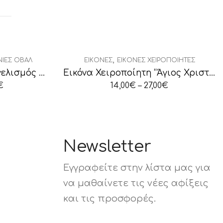
,
ΝΙΕΣ ΟΒΆΛ
ΕΙΚΌΝΕΣ
ΕΙΚΌΝΕΣ ΧΕΙΡΟΠΟΊΗΤΕΣ
Εικόνα Ασημένια Ευαγγελισμός της Θεοτόκου
Εικόνα Χειροποίητη “Άγιος Χριστόφορος”
€
14,00
€
–
27,00
€
Newsletter
Εγγραφείτε στην λίστα μας για
να μαθαίνετε τις νέες αφίξεις
και τις προσφορές.