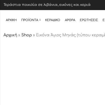
Τεράστια ποικιλία σε λιβάνια, εικόνες και κεριά
ΑΡΧΙΚΉ
ΠΡΟΪΌΝΤΑ
ΚΕΡΆΔΙΚΟ
ΆΡΘΡΑ
ΕΡΩΤΉΣΕΙΣ
Ε
Αρχική
»
Shop
»
Εικόνα Άγιος Μηνάς (τύπου κεραμί