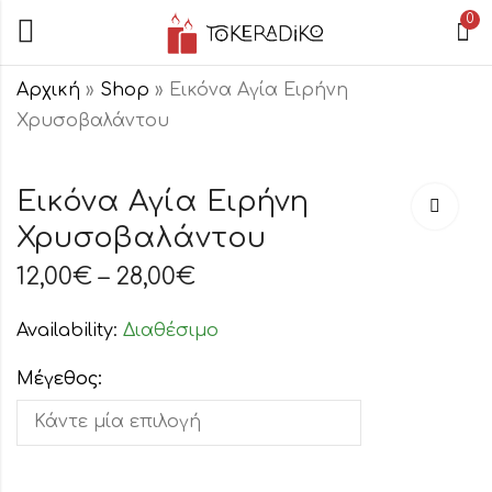
0
Αρχική
»
Shop
»
Εικόνα Αγία Ειρήνη
Χρυσοβαλάντου
Εικόνα
Εικόνα
Προφήτης
Αρχάγγελος
Εικόνα Αγία Ειρήνη
Ηλίας
Ραφαήλ
Χρυσοβαλάντου
12,00
12,00
€
€
–
–
28,00
28,00
€
€
12,00
€
–
28,00
€
Availability:
Διαθέσιμο
Μέγεθος: