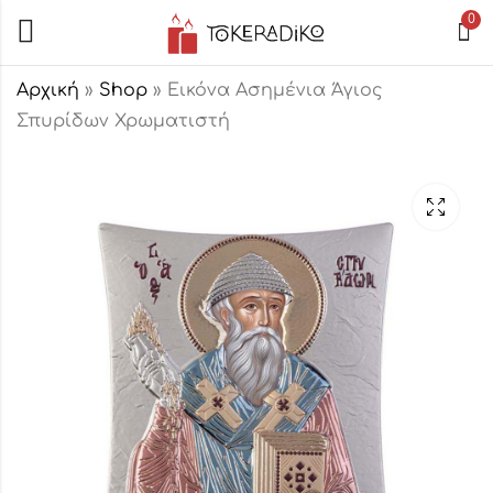
0
Αρχική
»
Shop
»
Εικόνα Ασημένια Άγιος
Σπυρίδων Χρωματιστή
Εικόνα Ασημένια
Εικόνα Ασημένια
Χριστός
Παναγία
Χρωματιστή
Οδηγήτρια
48,00
48,00
€
€