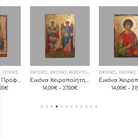
,
,
Σ
ΕΙΚΌΝΕΣ
ΕΙΚΌΝΕΣ ΧΕΙΡΟΠΟΊΗΤΕΣ
ΕΙΚΌΝΕΣ
ΕΙΚΌΝΕΣ ΧΕΙΡΟΠΟΊΗΤΕΣ
ύλινη Προφήτης Ηλίας
Εικόνα Χειροποίητη “Ταξιάρχες”
Εικόνα Χειροποίητη
14,00
€
–
27,00
€
14,00
€
–
27,00
€