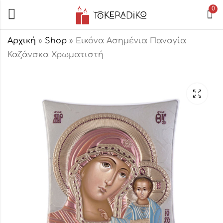
0
Αρχική
»
Shop
»
Εικόνα Ασημένια Παναγία
Καζάνσκα Χρωματιστή
Εικόνα Ασημένια
Εικόνα Ασημένια
"Άμπελος"
Αγία Τριάδα
Χρωματιστή
34,00
€
21,00
€