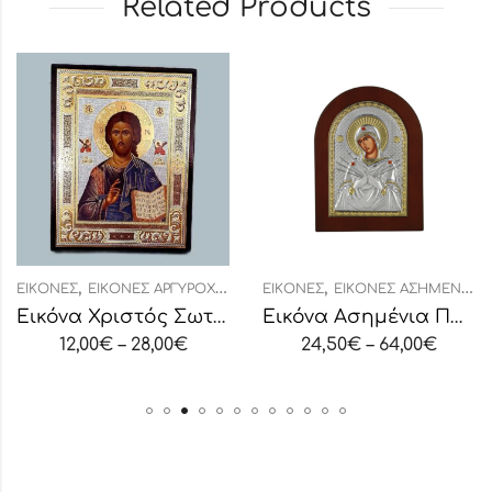
Related Products
,
,
ΕΙΚΌΝΕΣ
ΕΙΚΌΝΕΣ ΑΡΓΥΡΟΧΡΥΣΟΤΥΠΊΑ
ΕΙΚΌΝΕΣ
ΕΙΚΌΝΕΣ ΑΣΗΜΈΝΙΕΣ ΟΒΆΛ
Εικόνα Χριστός Σωτήρ του Κόσμου
Εικόνα Ασημένια Παναγία Επτάσπαθη
12,00
€
–
28,00
€
24,50
€
–
64,00
€