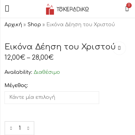
0
Αρχική
»
Shop
»
Εικόνα Δέηση του Χριστού
Εικόνα Άγιος
Εικόνα Άγιες
Εικόνα Δέηση του Χριστού
Στέφανος
Σαράντα
Παρθένες
12,00
€
–
28,00
€
12,00
€
–
28,00
€
12,00
€
–
28,00
€
Availability:
Διαθέσιμο
Μέγεθος: