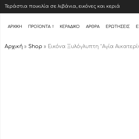
Τεράστια ποικιλία σε λιβάνια, εικόνες και κεριά
ΑΡΧΙΚΉ
ΠΡΟΪΌΝΤΑ
ΚΕΡΆΔΙΚΟ
ΆΡΘΡΑ
ΕΡΩΤΉΣΕΙΣ
Ε
Αρχική
»
Shop
»
Εικόνα Ξυλόγλυπτη “Αγία Αικατερί