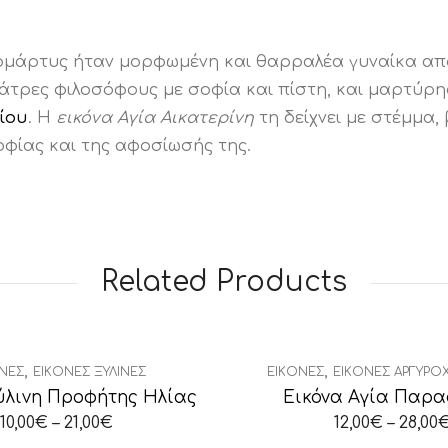
λομάρτυς ήταν μορφωμένη και θαρραλέα γυναίκα από
άτρες φιλοσόφους με σοφία και πίστη, και μαρτύρησ
ίου
. Η
εικόνα Αγία Αικατερίνη
τη δείχνει με στέμμα, 
φίας και της αφοσίωσής της.
Related Products
,
,
ΝΕΣ
ΕΙΚΌΝΕΣ ΞΎΛΙΝΕΣ
ΕΙΚΌΝΕΣ
ΕΙΚΌΝΕΣ ΑΡΓΥΡΟ
ύλινη Προφήτης Ηλίας
Εικόνα Αγία Παρ
10,00
€
–
21,00
€
12,00
€
–
28,00