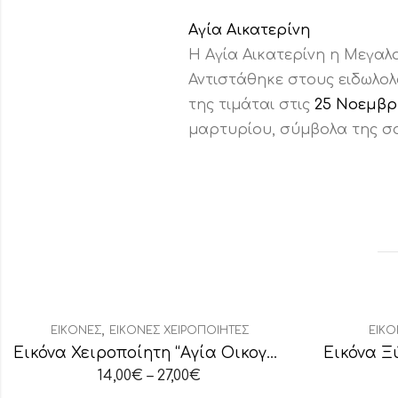
Αγία Αικατερίνη
Η Αγία Αικατερίνη η Μεγα
Αντιστάθηκε στους ειδωλολ
της τιμάται στις
25 Νοεμβρ
μαρτυρίου, σύμβολα της σο
,
ΕΙΚΌΝΕΣ
ΕΙΚΌΝΕΣ ΧΕΙΡΟΠΟΊΗΤΕΣ
ΕΙΚΌ
Εικόνα Χειροποίητη “Αγία Οικογένεια”
Εικόνα Ξ
14,00
€
–
27,00
€