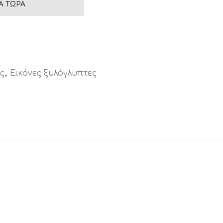
Ά ΤΏΡΑ
ς
,
Εικόνες ξυλόγλυπτες