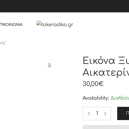
ΠΙΚΟΙΝΩΝΊΑ
νη”
Εικόνα Ξ
Αικατερί
30,00
€
Availability:
Διαθέσ
Π