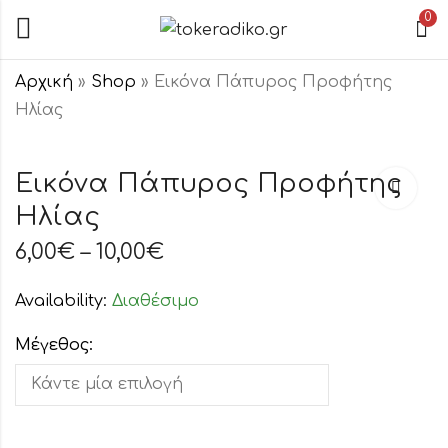
0
Αρχική
»
Shop
»
Εικόνα Πάπυρος Προφήτης
Ηλίας
Εικόνα Πάπυρος
Εικόνα Πάπυρος
Άγιοι Θεόδωροι
Ανάσταση
Εικόνα Πάπυρος Προφήτης
Κυρίου
6,00
€
–
10,00
€
Ηλίας
6,00
€
–
10,00
€
6,00
€
–
10,00
€
Availability:
Διαθέσιμο
Μέγεθος: