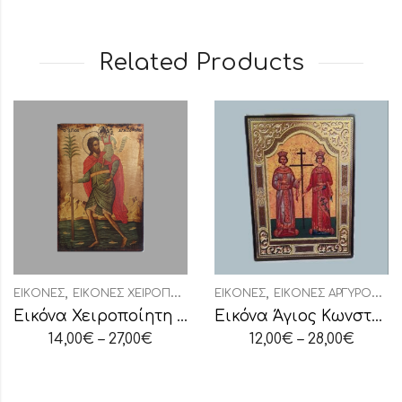
Related Products
,
,
ΕΙΚΌΝΕΣ
ΕΙΚΌΝΕΣ ΧΕΙΡΟΠΟΊΗΤΕΣ
ΕΙΚΌΝΕΣ
ΕΙΚΌΝΕΣ ΑΡΓΥΡΟΧΡΥΣΟΤΥΠΊΑ
Εικόνα Χειροποίητη “Άγιος Χριστόφορος”
Εικόνα Άγιος Κωνσταντίνος-Αγία Ελένη
14,00
€
–
27,00
€
12,00
€
–
28,00
€