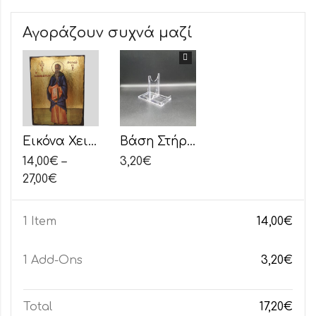
Αγοράζουν συχνά μαζί
Εικόνα Χειροποίητη "Άγιος Θεοδόσιος"
Βάση Στήριξης για Εικόνες με Καμπύλη
14,00
€
–
3,20
€
27,00
€
1 Item
14,00
€
1
Add-Ons
3,20
€
Total
17,20
€