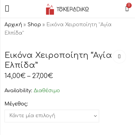
0
Αρχική
»
Shop
»
Εικόνα Χειροποίητη “Αγία
Ελπίδα”
Εικόνα
Εικόνα
Χειροποίητη
Χειροποίητη
Εικόνα Χειροποίητη “Αγία
"Αγία Τατιανή"
"Αγία
Ελπίδα”
14,00
14,00
€
€
–
–
27,00
27,00
€
€
Μαρκέλλα"
14,00
€
–
27,00
€
Availability:
Διαθέσιμο
Μέγεθος: