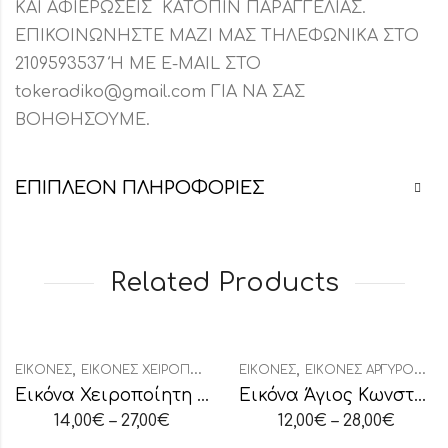
ΚΑΙ ΑΦΙΕΡΩΣΕΙΣ ΚΑΤΟΠΙΝ ΠΑΡΑΓΓΕΛΙΑΣ.
ΕΠΙΚΟΙΝΩΝΗΣΤΕ ΜΑΖΙ ΜΑΣ ΤΗΛΕΦΩΝΙΚΑ ΣΤΟ
2109593537 Ή ΜΕ E-MAIL ΣΤΟ
tokeradiko@gmail.com ΓΙΑ ΝΑ ΣΑΣ
ΒΟΗΘΗΣΟΥΜΕ.
ΕΠΙΠΛΈΟΝ ΠΛΗΡΟΦΟΡΊΕΣ
Related Products
,
,
ΕΙΚΌΝΕΣ
ΕΙΚΌΝΕΣ ΧΕΙΡΟΠΟΊΗΤΕΣ
ΕΙΚΌΝΕΣ
ΕΙΚΌΝΕΣ ΑΡΓΥΡΟΧΡΥΣΟΤΥΠΊΑ
Εικόνα Χειροποίητη “Ταξιάρχες”
Εικόνα Άγιος Κωνσταντίνος-Αγία Ελένη
14,00
€
–
27,00
€
12,00
€
–
28,00
€