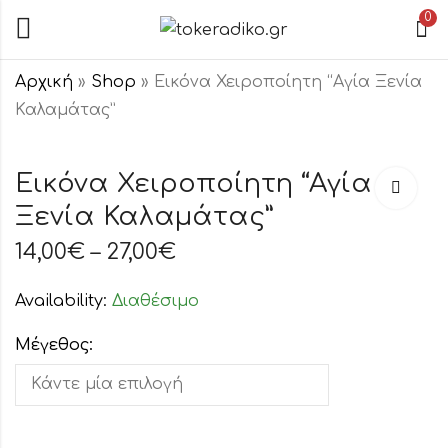
0
Αρχική
»
Shop
»
Εικόνα Χειροποίητη “Αγία Ξενία
Καλαμάτας”
Εικόνα
Εικόνα
Χειροποίητη
Χειροποίη
Εικόνα Χειροποίητη “Αγία
"Άκρα
Θεόδωροι
Ξενία Καλαμάτας”
14,00
€
–
14,00
27,00
€
€
–
27,
Ταπείνωση"
14,00
€
–
27,00
€
Availability:
Διαθέσιμο
Μέγεθος: