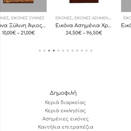
,
,
ΙΝΕΣ
ΕΙΚΌΝΕΣ
ΕΙΚΌΝΕΣ ΑΣΗΜΈΝΙΕΣ ΟΒΆΛ
ΕΙΚΌΝΕΣ
ΕΙΚΌΝΕΣ ΞΎΛ
Εικόνα Ξύλινη Άγιος Σπυρίδων
Εικόνα Ασημένια Χριστός
24,50
€
–
96,50
€
10,00
€
–
21,00
€
Δημοφιλή
Κεριά διαρκείας
Κεριά εκκλησίας
Ασημένιες εικόνες
Καντήλια επιτραπέζια