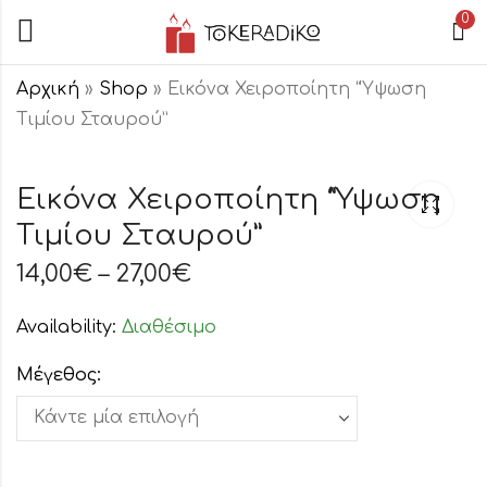
0
Αρχική
»
Shop
»
Εικόνα Χειροποίητη “Ύψωση
Τιμίου Σταυρού”
Εικόνα
Εικόνα
Χειροποίητη
Χειροποίητη
Εικόνα Χειροποίητη “Ύψωση
"Άγιος Ιάκωβος
"Υπαπαντή του
Τιμίου Σταυρού”
14,00
14,00
€
€
–
–
27,00
27,00
€
€
Τσαλίκης"
Χριστού"
14,00
€
–
27,00
€
Availability:
Διαθέσιμο
Μέγεθος: