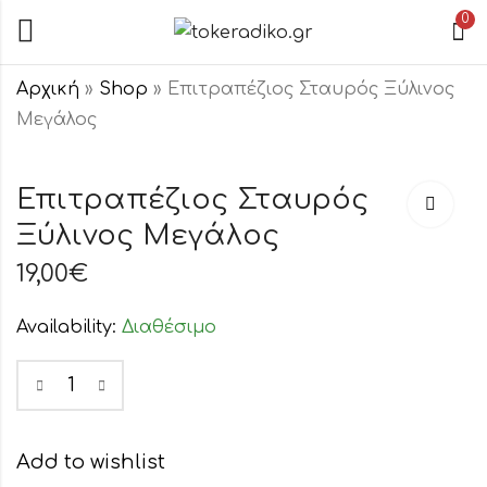
0
Αρχική
»
Shop
»
Επιτραπέζιος Σταυρός Ξύλινος
Μεγάλος
Κρεμαστός
Κρεμαστός
Σταυρός
Σταυρός
Επιτραπέζιος Σταυρός
Επάργυρος
Κεραμικός
Ξύλινος Μεγάλος
32,00
12,50
€
€
Μαύρος
19,00
€
Availability:
Διαθέσιμο
Add to wishlist