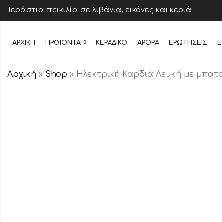
Τεράστια ποικιλία σε λιβάνια, εικόνες και κεριά
ΑΡΧΙΚΉ
ΠΡΟΪΌΝΤΑ
ΚΕΡΆΔΙΚΟ
ΆΡΘΡΑ
ΕΡΩΤΉΣΕΙΣ
Ε
Αρχική
»
Shop
»
Ηλεκτρική Καρδιά Λευκή με μπατ