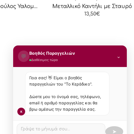
Κεραμικό Καντήλι Τρούλος Υαλομένο Δίχρωμο
Μεταλλικό Καντήλι με Σταυρό
13,50
€
Βοηθός Παραγγελιών
💬
⌄
Διαθέσιμος τώρα
Newsletter
Εγγραφείτε στην λίστα μας για
Γεια σας! 👋 Είμαι ο βοηθός
παραγγελιών του "Το Κεράδικο".
να μαθαίνετε τις νέες αφίξεις
και τις προσφορές.
Δώστε μου το όνομά σας, τηλέφωνο,
email ή αριθμό παραγγελίας και θα
βρω αμέσως την παραγγελία σας.
K
➤