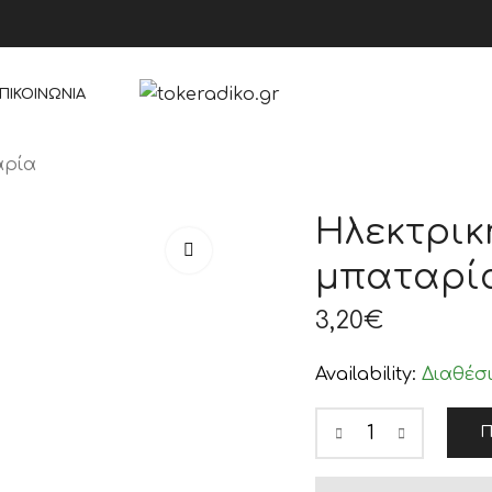
ΠΙΚΟΙΝΩΝΊΑ
αρία
Ηλεκτρικ
μπαταρί
3,20
€
Availability:
Διαθέσ
Π