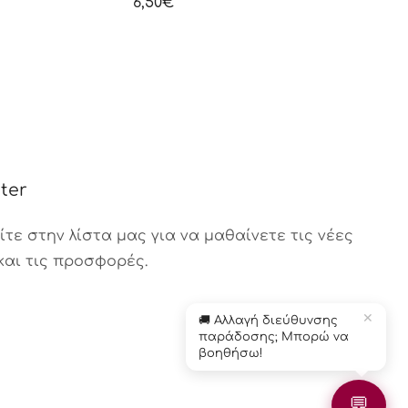
6,00
€
ter
Βοηθός Παραγγελιών
τε στην λίστα μας για να μαθαίνετε τις νέες
Διαθέσιμος τώρα
και τις προσφορές.
✕
🚚 Αλλαγή διεύθυνσης
παράδοσης; Μπορώ να
βοηθήσω!
💬