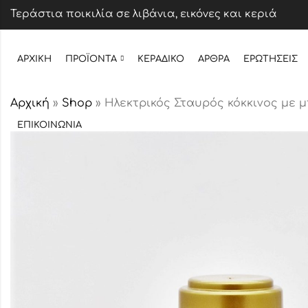
Τεράστια ποικιλία σε λιβάνια, εικόνες και κεριά
ΑΡΧΙΚΉ
ΠΡΟΪΌΝΤΑ
ΚΕΡΆΔΙΚΟ
ΆΡΘΡΑ
ΕΡΩΤΉΣΕΙΣ
Αρχική
»
Shop
»
Ηλεκτρικός Σταυρός κόκκινος με 
ΕΠΙΚΟΙΝΩΝΊΑ