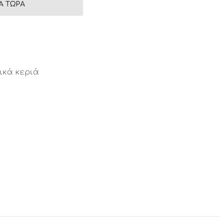
Ά ΤΏΡΑ
ικά κεριά