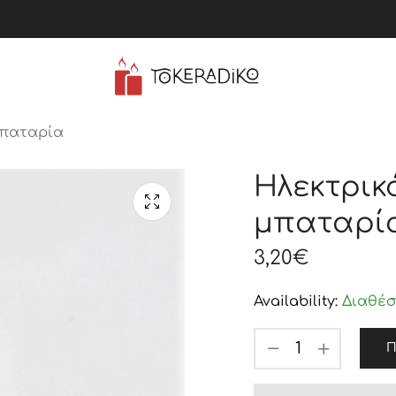
μπαταρία
Ηλεκτρικ
μπαταρί
3,20
€
Availability:
Διαθέσ
Π