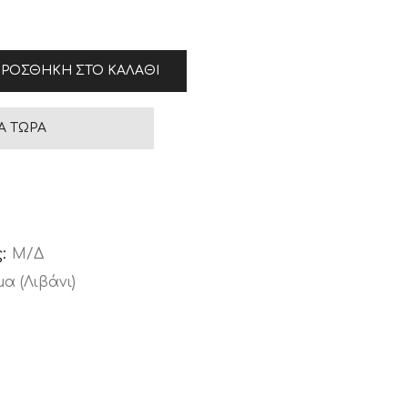
ΡΟΣΘΉΚΗ ΣΤΟ ΚΑΛΆΘΙ
Ά ΤΏΡΑ
ς:
Μ/Δ
α (Λιβάνι)