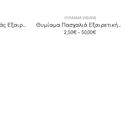
ΘΥΜΊΑΜΑ (ΛΙΒΆΝΙ)
Θυμίαμα Άνθος Λεμονιάς Εξαιρετικής Ποιότητας
Θυμίαμα Πασχαλιά Εξαιρετικής Ποιότητας
€
2,50
€
–
50,00
€