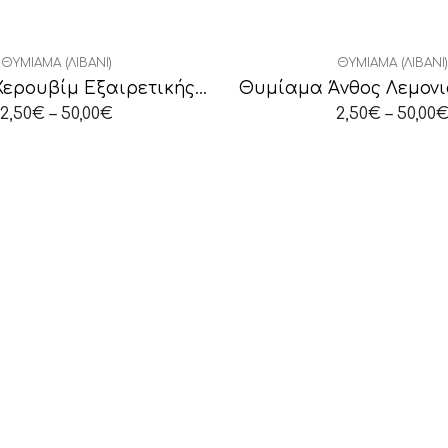
ΘΥΜΊΑΜΑ (ΛΙΒΆΝΙ)
ΘΥΜΊΑΜΑ (ΛΙΒΆΝΙ)
Θυμίαμα Χερουβίμ Εξαιρετικής Ποιότητας
2,50
€
–
50,00
€
2,50
€
–
50,00