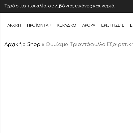
Τεράστια ποικιλία σε λιβάνια, εικόνες και κεριά
ΑΡΧΙΚΉ
ΠΡΟΪΌΝΤΑ
ΚΕΡΆΔΙΚΟ
ΆΡΘΡΑ
ΕΡΩΤΉΣΕΙΣ
Ε
Αρχική
»
Shop
»
Θυμίαμα Τριαντάφυλλο Εξαιρετικ