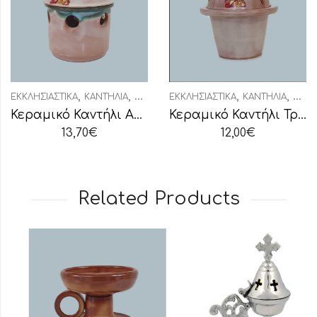
,
,
,
,
ΕΚΚΛΗΣΙΑΣΤΙΚΆ
ΚΑΝΤΉΛΙΑ
ΚΑΝΤΉΛΙΑ ΚΕΡΑΜΙΚΆ
ΕΚΚΛΗΣΙΑΣΤΙΚΆ
ΚΑΝΤΉΛΙΑ
ΚΑΝΤ
Κεραμικό Καντήλι Αγγέλων Υαλομένο Δίχρωμο
Κεραμικό Καντήλι Τρούλος Υαλομένο Δίχρωμο
13,70
€
12,00
€
Related Products