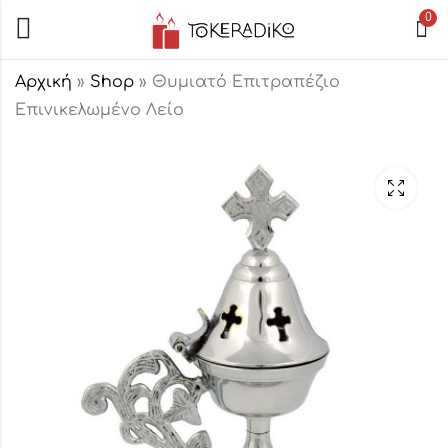
0
Αρχική
»
Shop
»
Θυμιατό Επιτραπέζιο
Επινικελωμένο Λείο
Θυμιατό
Θυμιατό
Επιτραπέζιο
Επιτραπέζιο
Μπρούτζινο
Μπρούτζινο
20,00
13,00
€
€
Σκαλιστό