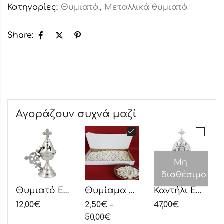
Κατηγορίες:
Θυμιατά
,
Μεταλλικά θυμιατά
Share:
Αγοράζουν συχνά μαζί
Μη
διαθέσιμο
Θυμιατό Επιτραπέζιο Επινικελωμένο Λείο
Θυμίαμα Βανίλια Εξαιρετικής Ποιότητας
Καντήλι Επιτραπέζιο Επινικελωμένο Σκαλιστό
12,00
€
2,50
€
–
47,00
€
50,00
€