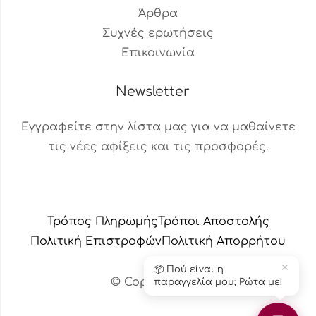
Άρθρα
Συχνές ερωτήσεις
Επικοινωνία
Newsletter
Εγγραφείτε στην λίστα μας για να μαθαίνετε
τις νέες αφίξεις και τις προσφορές.
Βοηθός Παραγγελιών
Διαθέσιμος τώρα
Τρόπος Πληρωμής
Τρόποι Αποστολής
Πολιτική Επιστροφών
Πολιτική Aπορρήτου
✕
🚚 Αλλαγή διεύθυνσης
παράδοσης; Μπορώ να
© Copyright 2024 – Το κεράδικο
βοηθήσω!