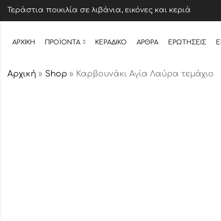
Τεράστια ποικιλία σε λιβάνια, εικόνες και κεριά
ΑΡΧΙΚΉ
ΠΡΟΪΌΝΤΑ
ΚΕΡΆΔΙΚΟ
ΆΡΘΡΑ
ΕΡΩΤΉΣΕΙΣ
Ε
Αρχική
»
Shop
»
Καρβουνάκι Αγία Λαύρα τεμάχιο