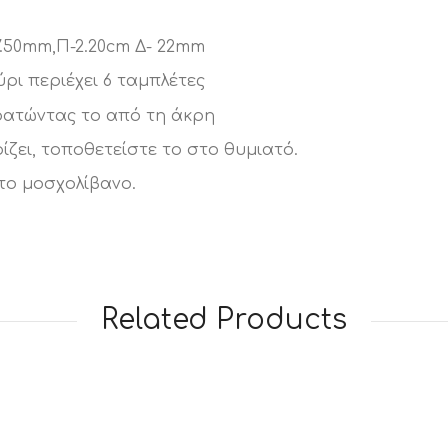
7.50mm,Π-2.20cm Δ- 22mm
ρι περιέχει 6 ταμπλέτες
ρατώντας το από τη άκρη
ίζει, τοποθετείστε το στο θυμιατό.
το μοσχολίβανο.
Related Products