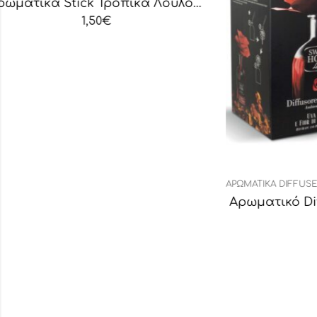
Αρωματικά Stick Τροπικά Λουλούδια
,
,
ΑΡΩΜΑΤΙΚΆ DIFFUSER
ΑΡΩΜΑΤΙΚΆ ΧΏΡΟΥ
ΔΙΑΚΟΣΜΗΤΙΚΆ
ΑΡΩΜΑΤΙ
Αρωματικό Diffuser Σταφύλι-Ρόδι
Αρω
31,00
€