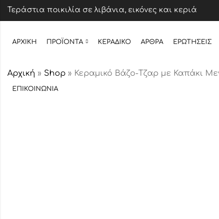
Τεράστια ποικιλία σε λιβάνια, εικόνες και κεριά
ΑΡΧΙΚΉ
ΠΡΟΪΌΝΤΑ
ΚΕΡΆΔΙΚΟ
ΆΡΘΡΑ
ΕΡΩΤΉΣΕΙΣ
Αρχική
»
Shop
»
Κεραμικό Βάζο-Τζαρ με Καπάκι Με
ΕΠΙΚΟΙΝΩΝΊΑ