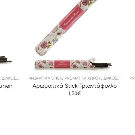
,
,
,
ΤΙΚΆ ΧΏΡΟΥ
ΔΙΑΚΟΣΜΗΤΙΚΆ
ΑΡΩΜΑΤΙΚΆ STICK
ΑΡΩΜΑΤΙΚΆ ΧΏΡΟΥ
ΔΙΑΚΟΣΜ
 Τριαντάφυλλο
Αρωματικά Stick Flower Dre
€
2,10
€