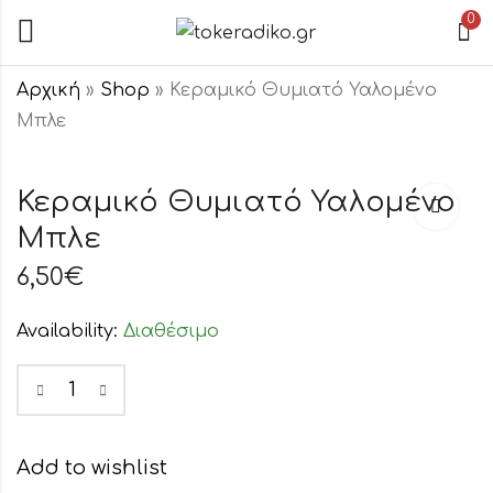
0
Αρχική
»
Shop
»
Κεραμικό Θυμιατό Υαλομένο
Μπλε
Κεραμικό Καντήλι
Κεραμικό
Κιβωτός
Θυμιατό
Κεραμικό Θυμιατό Υαλομένο
Υαλομένο
Υαλομένο Καφέ
Μπλε
17,50
6,50
€
€
Δίχρωμο
6,50
€
Availability:
Διαθέσιμο
Add to wishlist