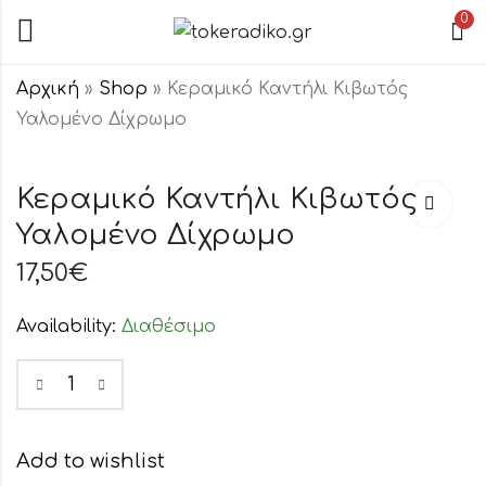
0
Αρχική
»
Shop
»
Κεραμικό Καντήλι Κιβωτός
Υαλομένο Δίχρωμο
Κεραμικό Καντήλι
Κεραμικό
Κιβωτός
Θυμιατό
Κεραμικό Καντήλι Κιβωτός
Υαλομένο
Υαλομένο Μπλε
Υαλομένο Δίχρωμο
17,50
6,50
€
€
Δίχρωμο
17,50
€
Availability:
Διαθέσιμο
Add to wishlist