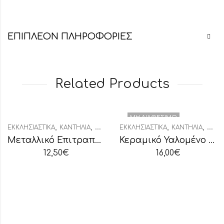
ΕΠΙΠΛΈΟΝ ΠΛΗΡΟΦΟΡΊΕΣ
Related Products
ΜΗ ΔΙΑΘΈΣΙΜΟ
,
,
,
,
ΕΚΚΛΗΣΙΑΣΤΙΚΆ
ΚΑΝΤΉΛΙΑ
ΜΕΤΑΛΛΙΚΆ ΚΑΝΤΉΛΙΑ
ΕΚΚΛΗΣΙΑΣΤΙΚΆ
ΚΑΝΤΉΛΙΑ
ΚΑΝΤ
Μεταλλικό Επιτραπέζιο Καντήλι
Κεραμικό Υαλομένο Καντήλι Λευκό
12,50
€
16,00
€